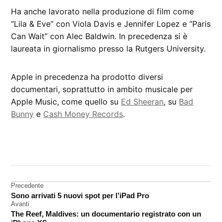
Ha anche lavorato nella produzione di film come
“Lila & Eve” con Viola Davis e Jennifer Lopez e “Paris
Can Wait” con Alec Baldwin. In precedenza si è
laureata in giornalismo presso la Rutgers University.
Apple in precedenza ha prodotto diversi
documentari, soprattutto in ambito musicale per
Apple Music, come quello su
Ed Sheeran
, su
Bad
Bunny
e
Cash Money Records
.
CONTRASSEGNATO
DA UNA SCRITTA:
Apple
TV+
Navigazione
Precedente
Sono arrivati 5 nuovi spot per l’iPad Pro
articoli
Avanti
The Reef, Maldives: un documentario registrato con un