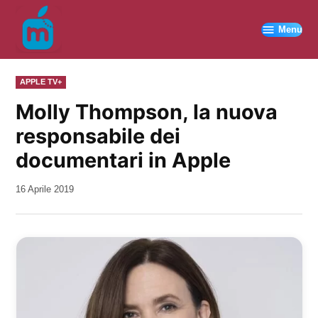
Vai
al
Menu
contenuto
PUBBLICATO
APPLE TV+
IN
Molly Thompson, la nuova
responsabile dei
documentari in Apple
da
16 Aprile 2019
Kiro