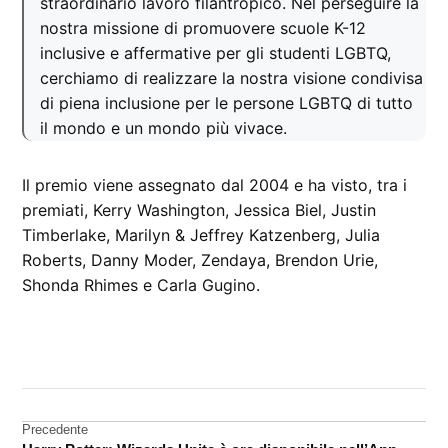
straordinario lavoro filantropico. Nel perseguire la
nostra missione di promuovere scuole K-12
inclusive e affermative per gli studenti LGBTQ,
cerchiamo di realizzare la nostra visione condivisa
di piena inclusione per le persone LGBTQ di tutto
il mondo e un mondo più vivace.
Il premio viene assegnato dal 2004 e ha visto, tra i
premiati, Kerry Washington, Jessica Biel, Justin
Timberlake, Marilyn & Jeffrey Katzenberg, Julia
Roberts, Danny Moder, Zendaya, Brendon Urie,
Shonda Rhimes e Carla Gugino.
CONTRASSEGNATO
DA UNA SCRITTA:
premio
Navigazione
Precedente
Tim
Cook