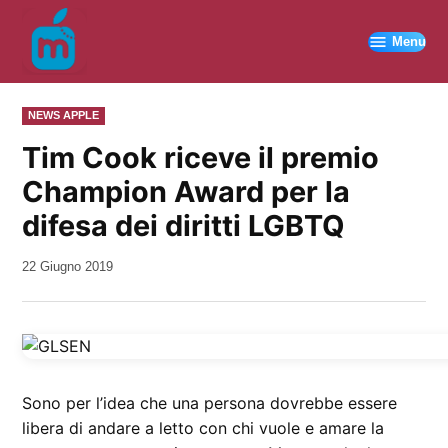
Vai
al
Menu
contenuto
PUBBLICATO
NEWS APPLE
IN
Tim Cook riceve il premio
Champion Award per la
difesa dei diritti LGBTQ
da
22 Giugno 2019
Kiro
Sono per l’idea che una persona dovrebbe essere
libera di andare a letto con chi vuole e amare la