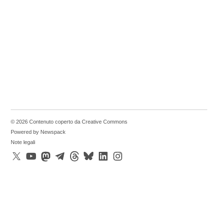
© 2026 Contenuto coperto da Creative Commons
Powered by Newspack
Note legali
X
YouTube
Mastodon
Telegram
Threads
Bluesky
LinkedIn
Instagram