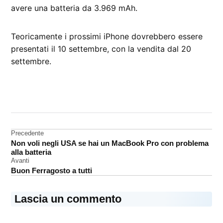
avere una batteria da 3.969 mAh.
Teoricamente i prossimi iPhone dovrebbero essere
presentati il 10 settembre, con la vendita dal 20
settembre.
CONTRASSEGNATO
DA UNA SCRITTA:
iPhone
Pro
Navigazione
Precedente
Non voli negli USA se hai un MacBook Pro con problema
articoli
alla batteria
Avanti
Buon Ferragosto a tutti
Lascia un commento