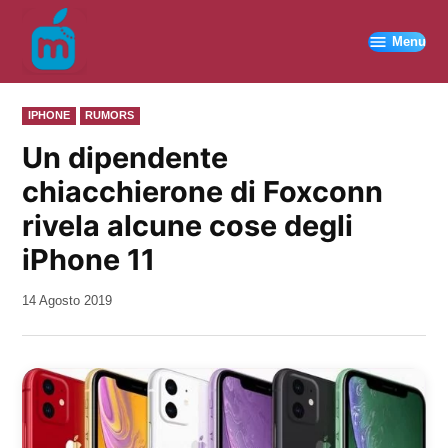
Vai
al
Menu
contenuto
PUBBLICATO
IPHONE
RUMORS
IN
Un dipendente
chiacchierone di Foxconn
rivela alcune cose degli
iPhone 11
da
14 Agosto 2019
Kiro