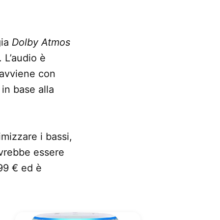
gia
Dolby Atmos
. L’audio è
e avviene con
in base alla
izzare i bassi,
ovrebbe essere
,99 € ed è