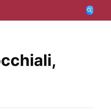
Ricerca
aperta
cchiali,