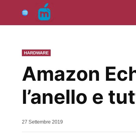
Vai
al
Menu
contenuto
PUBBLICATO
HARDWARE
IN
Amazon Echo 
l’anello e tut
da
27 Settembre 2019
Kiro