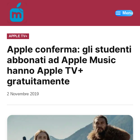
Vai
al
Menu
contenuto
PUBBLICATO
APPLE TV+
IN
Apple conferma: gli studenti
abbonati ad Apple Music
hanno Apple TV+
gratuitamente
da
2 Novembre 2019
Kiro