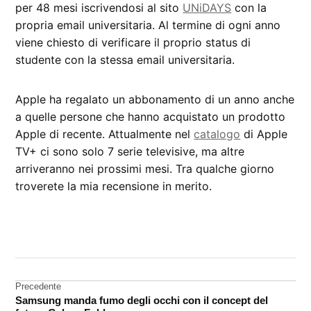
per 48 mesi iscrivendosi al sito
UNiDAYS
con la
propria email universitaria. Al termine di ogni anno
viene chiesto di verificare il proprio status di
studente con la stessa email universitaria.
Apple ha regalato un abbonamento di un anno anche
a quelle persone che hanno acquistato un prodotto
Apple di recente. Attualmente nel
catalogo
di Apple
TV+ ci sono solo 7 serie televisive, ma altre
arriveranno nei prossimi mesi. Tra qualche giorno
troverete la mia recensione in merito.
CONTRASSEGNATO
DA UNA SCRITTA:
Apple
Music
Navigazione
Precedente
Apple
Samsung manda fumo degli occhi con il concept del
articoli
Tv