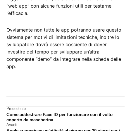
“web app” con alcune funzioni utili per testarne
l’efficacia.
Ovviamente non tutte le app potranno usare questo
sistema per motivi di limitazioni tecniche, inoltre lo
sviluppatore dovrà essere cosciente di dover
investire del tempo per sviluppare un’altra
componente “demo” da integrare nella scheda delle
app.
CONTRASSEGNATO
DA UNA SCRITTA:
iOS
14
Navigazione
Precedente
Come addestrare Face ID per funzionare con il volto
Rumors
articoli
coperto da mascherina
Avanti
Apple suggerisce un’attività al giorno per 30 giorni per i