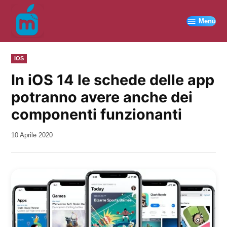
Vai
al
Menu
contenuto
PUBBLICATO
IOS
IN
In iOS 14 le schede delle app
potranno avere anche dei
componenti funzionanti
da
10 Aprile 2020
Kiro