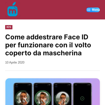
Vai
al
Menu
contenuto
PUBBLICATO
IOS
IN
Come addestrare Face ID
per funzionare con il volto
coperto da mascherina
da
10 Aprile 2020
Kiro