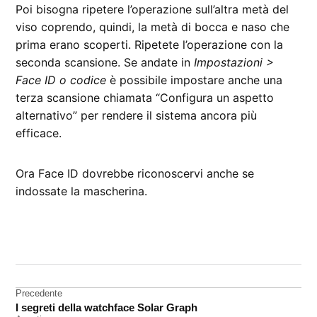
Poi bisogna ripetere l’operazione sull’altra metà del
viso coprendo, quindi, la metà di bocca e naso che
prima erano scoperti. Ripetete l’operazione con la
seconda scansione. Se andate in
Impostazioni >
Face ID o codice
è possibile impostare anche una
terza scansione chiamata “Configura un aspetto
alternativo” per rendere il sistema ancora più
efficace.
Ora Face ID dovrebbe riconoscervi anche se
indossate la mascherina.
CONTRASSEGNATO
DA UNA SCRITTA:
Face
ID
Navigazione
Precedente
I segreti della watchface Solar Graph
articoli