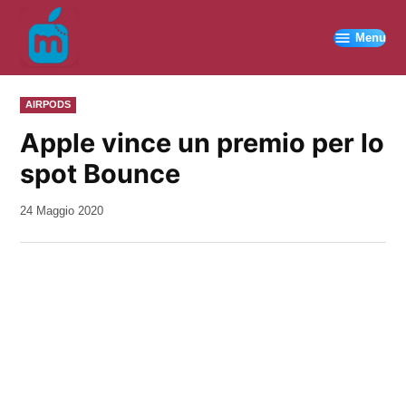
Vai
al
Menu
contenuto
PUBBLICATO
AIRPODS
IN
Apple vince un premio per lo
spot Bounce
da
24 Maggio 2020
Kiro