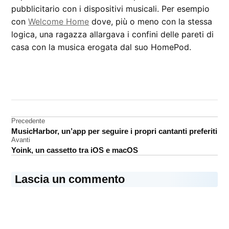
pubblicitario con i dispositivi musicali. Per esempio
con
Welcome Home
dove, più o meno con la stessa
logica, una ragazza allargava i confini delle pareti di
casa con la musica erogata dal suo HomePod.
CONTRASSEGNATO
DA UNA SCRITTA:
AirPods
Navigazione
Precedente
spot
MusicHarbor, un’app per seguire i propri cantanti preferiti
articoli
Avanti
Yoink, un cassetto tra iOS e macOS
Lascia un commento