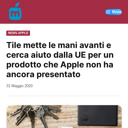
Vai
al
Menu
contenuto
PUBBLICATO
NEWS APPLE
IN
Tile mette le mani avanti e
cerca aiuto dalla UE per un
prodotto che Apple non ha
ancora presentato
da
31 Maggio 2020
Kiro