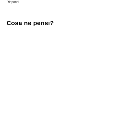
Rispondi
Lascia
Cosa ne pensi?
un
commento