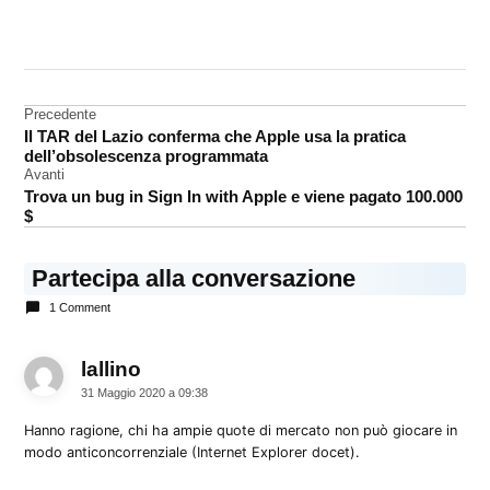
CONTRASSEGNATO
DA UNA SCRITTA:
AirTag
Navigazione
Precedente
tile
Il TAR del Lazio conferma che Apple usa la pratica
articoli
dell’obsolescenza programmata
Avanti
Trova un bug in Sign In with Apple e viene pagato 100.000
$
Partecipa alla conversazione
1 Comment
lallino
dice:
31 Maggio 2020 a 09:38
Hanno ragione, chi ha ampie quote di mercato non può giocare in
modo anticoncorrenziale (Internet Explorer docet).