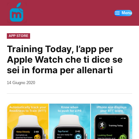
Vai
al
Menu
contenuto
PUBBLICATO
APP STORE
IN
Training Today, l’app per
Apple Watch che ti dice se
sei in forma per allenarti
da
14 Giugno 2020
Kiro