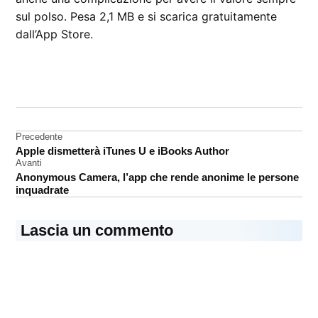
sul polso. Pesa 2,1 MB e si scarica gratuitamente
dall’App Store.
CONTRASSEGNATO
DA UNA SCRITTA:
Apple
Watch
Navigazione
Precedente
Apple dismetterà iTunes U e iBooks Author
WatchOS
articoli
Avanti
Anonymous Camera, l’app che rende anonime le persone
inquadrate
Lascia un commento