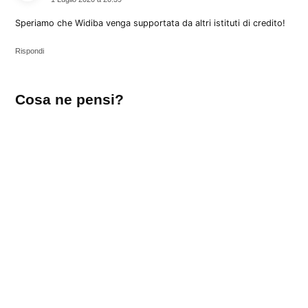
Speriamo che Widiba venga supportata da altri istituti di credito!
Rispondi
Lascia
Cosa ne pensi?
un
commento