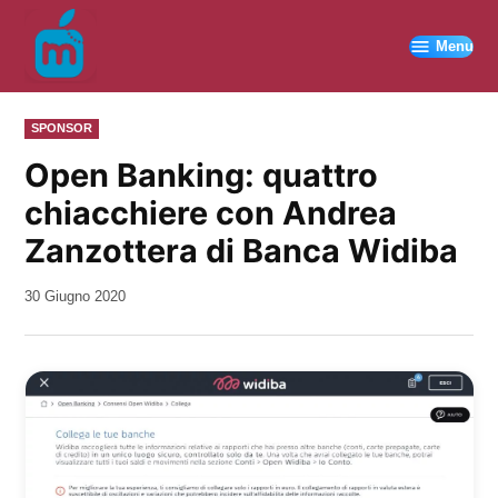
Vai
al
Menu
contenuto
PUBBLICATO
SPONSOR
IN
Open Banking: quattro
chiacchiere con Andrea
Zanzottera di Banca Widiba
da
30 Giugno 2020
Kiro