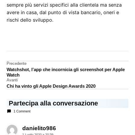
sempre più servizi specifici alla clientela ma senza
avere in casa, dal punto di vista bancario, oneri e
rischi dello sviluppo.
CONTRASSEGNATO
DA UNA SCRITTA:
Open
banking
Navigazione
Precedente
Watchshot, l’app che incornicia gli screenshot per Apple
widiba
articoli
Watch
Avanti
Chi ha vinto gli Apple Design Awards 2020
Partecipa alla conversazione
1 Comment
danielito986
dice:
1 Luglio 2020 a 20:39