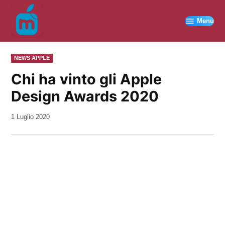
Vai
al
Menu
contenuto
PUBBLICATO
NEWS APPLE
IN
Chi ha vinto gli Apple
Design Awards 2020
da
1 Luglio 2020
Kiro