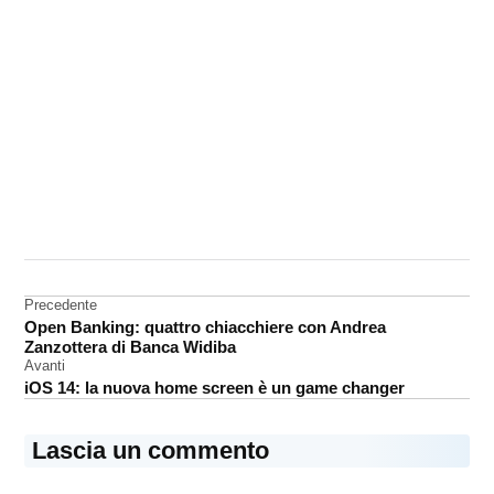
CONTRASSEGNATO
DA UNA SCRITTA:
Apple
Design
Navigazione
Precedente
Award
Open Banking: quattro chiacchiere con Andrea
articoli
Zanzottera di Banca Widiba
Avanti
iOS 14: la nuova home screen è un game changer
Lascia un commento