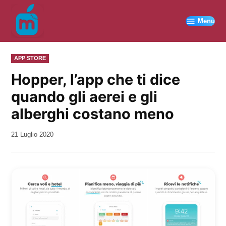
Vai
al
Menu
contenuto
PUBBLICATO
APP STORE
IN
Hopper, l’app che ti dice
quando gli aerei e gli
alberghi costano meno
da
21 Luglio 2020
Kiro