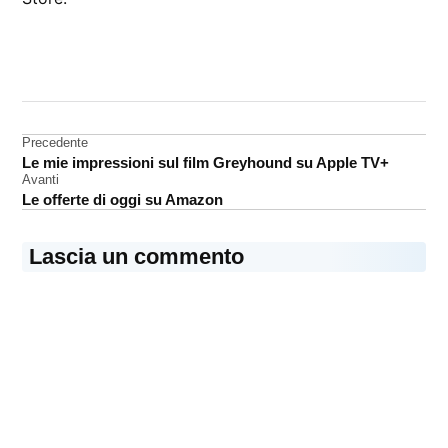
CONTRASSEGNATO
DA UNA SCRITTA:
viaggi
Navigazione
Precedente
Le mie impressioni sul film Greyhound su Apple TV+
articoli
Avanti
Le offerte di oggi su Amazon
Lascia un commento