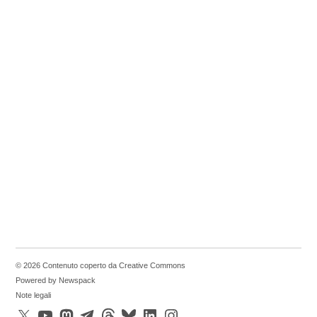
© 2026 Contenuto coperto da Creative Commons
Powered by Newspack
Note legali
X
YouTube
Mastodon
Telegram
Threads
Bluesky
LinkedIn
Instagram