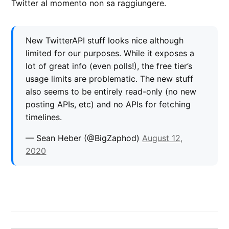
Twitter al momento non sa raggiungere.
New TwitterAPI stuff looks nice although
limited for our purposes. While it exposes a
lot of great info (even polls!), the free tier’s
usage limits are problematic. The new stuff
also seems to be entirely read-only (no new
posting APIs, etc) and no APIs for fetching
timelines.
— Sean Heber (@BigZaphod)
August 12,
2020
CONTRASSEGNATO
DA UNA SCRITTA:
Twitter