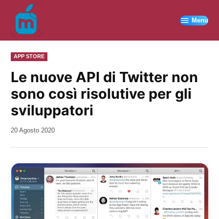
Vai
al
Menu
contenuto
PUBBLICATO
APP STORE
IN
Le nuove API di Twitter non
sono così risolutive per gli
sviluppatori
da
20 Agosto 2020
Kiro