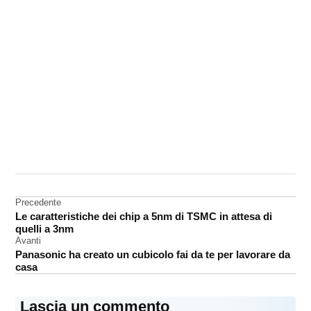
CONTRASSEGNATO
DA UNA SCRITTA:
Bill
Gates
Navigazione
Precedente
Le caratteristiche dei chip a 5nm di TSMC in attesa di
articoli
quelli a 3nm
Avanti
Panasonic ha creato un cubicolo fai da te per lavorare da
casa
Lascia un commento