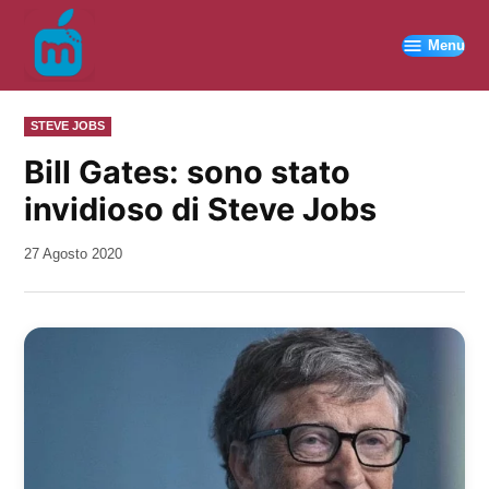
Vai
al
Menu
contenuto
PUBBLICATO
STEVE JOBS
IN
Bill Gates: sono stato
invidioso di Steve Jobs
da
27 Agosto 2020
Kiro