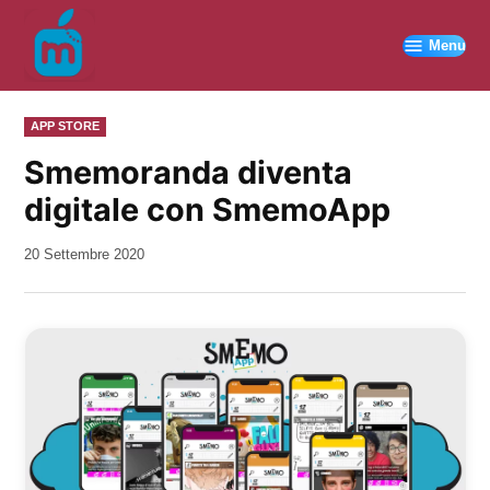
Vai
al
Menu
contenuto
PUBBLICATO
APP STORE
IN
Smemoranda diventa
digitale con SmemoApp
da
20 Settembre 2020
Kiro