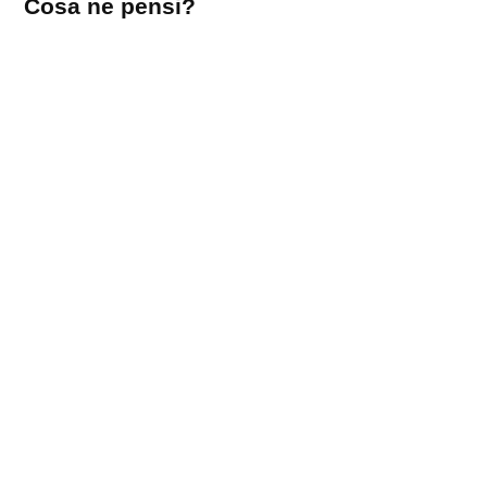
Cosa ne pensi?
un
commento