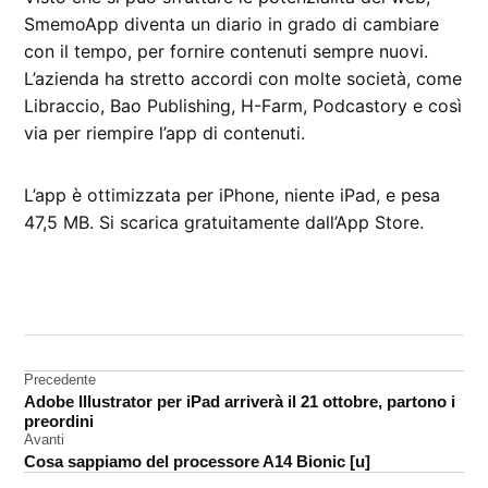
SmemoApp diventa un diario in grado di cambiare
con il tempo, per fornire contenuti sempre nuovi.
L’azienda ha stretto accordi con molte società, come
Libraccio, Bao Publishing, H-Farm, Podcastory e così
via per riempire l’app di contenuti.
L’app è ottimizzata per iPhone, niente iPad, e pesa
47,5 MB. Si scarica gratuitamente dall’App Store.
CONTRASSEGNATO
DA UNA SCRITTA:
scuola
Navigazione
Precedente
Adobe Illustrator per iPad arriverà il 21 ottobre, partono i
articoli
preordini
Avanti
Cosa sappiamo del processore A14 Bionic [u]