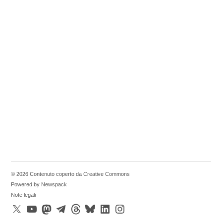
© 2026 Contenuto coperto da Creative Commons
Powered by Newspack
Note legali
X
YouTube
Mastodon
Telegram
Threads
Bluesky
LinkedIn
Instagram