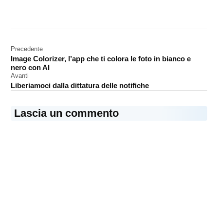
CONTRASSEGNATO
DA UNA SCRITTA:
Fire
Cube
Navigazione
Precedente
Fire
Image Colorizer, l’app che ti colora le foto in bianco e
articoli
Stick
nero con AI
Avanti
Liberiamoci dalla dittatura delle notifiche
Lascia un commento