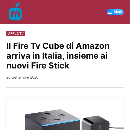
Vai
al
Menu
contenuto
PUBBLICATO
APPLE TV
IN
Il Fire Tv Cube di Amazon
arriva in Italia, insieme ai
nuovi Fire Stick
da
28 Settembre 2020
Kiro