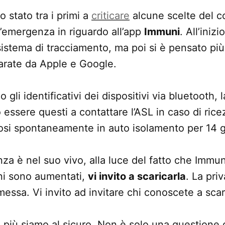
stato tra i primi a
criticare
alcune scelte del c
 l’emergenza in riguardo all’app
Immuni
. All’inizi
istema di tracciamento, ma poi si è pensato pi
arate da Apple e Google.
gli identificativi dei dispositivi via bluetooth,
 essere questi a contattare l’ASL in caso di rice
osi spontaneamente in auto isolamento per 14 g
za è nel suo vivo, alla luce del fatto che Immuni
i sono aumentati,
vi invito a scaricarla
. La pri
essa. Vi invito ad invitare chi conoscete a scar
 e più siamo al sicuro. Non è solo una questione 