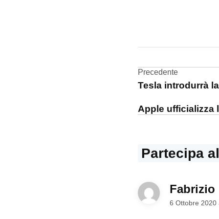
CONTRASSEGNATO
DA UNA SCRITTA:
immuni
Navigazi
Precedente
Tesla introdurrà l
articoli
Apple ufficializza 
Partecipa a
Fabrizio
6 Ottobre 2020 