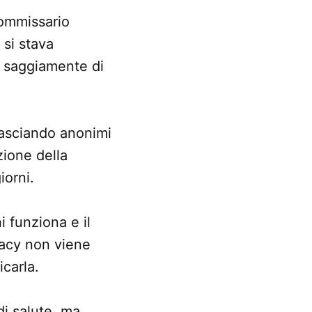
ommissario
o si stava
ù saggiamente di
 lasciando anonimi
zione della
iorni.
 funziona e il
vacy non viene
icarla.
di salute, ma