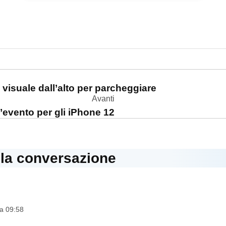
one
a visuale dall’alto per parcheggiare
Avanti
l’evento per gli iPhone 12
lla conversazione
dice:
a 09:58