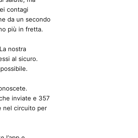
ei contagi
one da un secondo
o più in fretta.
 La nostra
ssi al sicuro.
possibile.
 conoscete.
iche inviate e 357
 nel circuito per
e l’app e