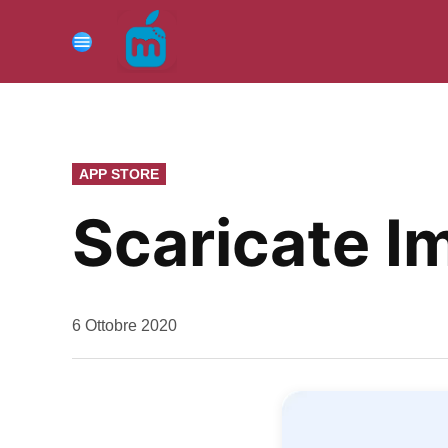
Vai
al
Menu
contenuto
PUBBLICATO
APP STORE
IN
Scaricate I
da
6 Ottobre 2020
Kiro