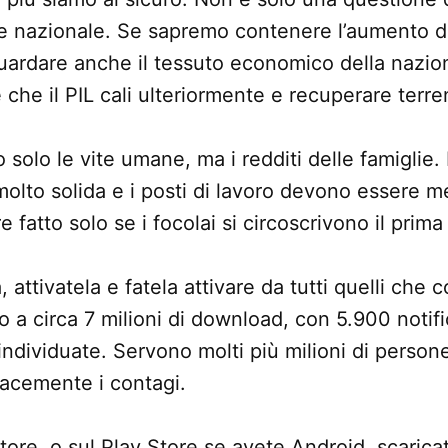
se nazionale. Se sapremo contenere l’aumento d
ardare anche il tessuto economico della nazi
che il PIL cali ulteriormente e recuperare terren
solo le vite umane, ma i redditi delle famiglie.
lto solida e i posti di lavoro devono essere me
fatto solo se i focolai si circoscrivono il prima 
, attivatela e fatela attivare da tutti quelli che
 a circa 7 milioni di download, con 5.900 notif
individuate. Servono molti più milioni di persone
icacemente i contagi.
tore, o sul Play Store se avete Android, scaricat