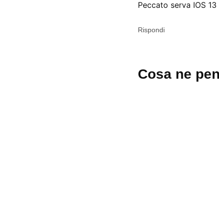
Peccato serva IOS 13 
Rispondi
Lascia
Cosa ne pen
un
commento