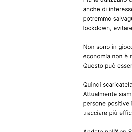
anche di interes
potremmo salvagu
lockdown, evitare 
Non sono in gioco 
economia non è mo
Questo può essere 
Quindi scaricatela
Attualmente siamo
persone positive 
tracciare più eff
Andate nell’App S