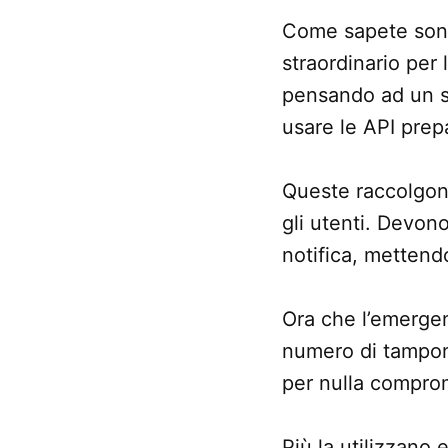
Come sapete sono 
straordinario per
pensando ad un s
usare le API prep
Queste raccolgono 
gli utenti. Devono
notifica, mettend
Ora che l’emergen
numero di tampon
per nulla comprom
Più la utilizzano