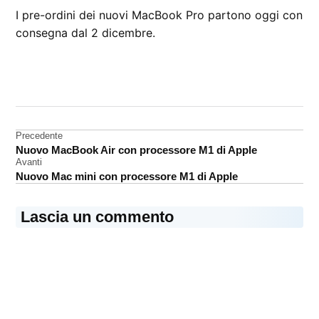
I pre-ordini dei nuovi MacBook Pro partono oggi con
consegna dal 2 dicembre.
CONTRASSEGNATO
DA UNA SCRITTA:
M1
Navigazione
Precedente
MacBook
Nuovo MacBook Air con processore M1 di Apple
Pro
articoli
Avanti
Nuovo Mac mini con processore M1 di Apple
Lascia un commento