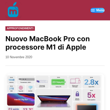
Vai
al
Menu
contenuto
PUBBLICATO
APPROFONDIMENTI
IN
Nuovo MacBook Pro con
processore M1 di Apple
da
10 Novembre 2020
Kiro