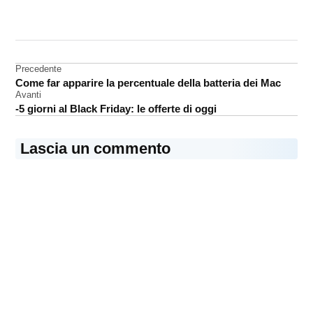
CONTRASSEGNATO
DA UNA SCRITTA:
ARM
Navigazione
Precedente
Windows
Come far apparire la percentuale della batteria dei Mac
articoli
Avanti
-5 giorni al Black Friday: le offerte di oggi
Lascia un commento