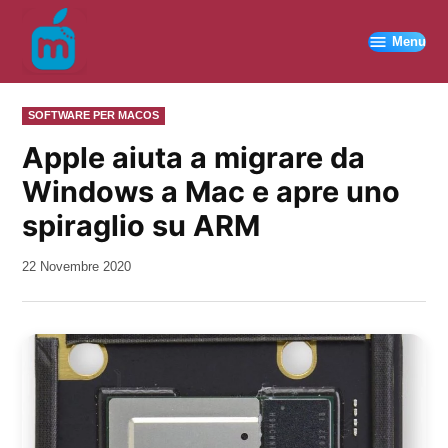
Vai
al
Menu
contenuto
PUBBLICATO
SOFTWARE PER MACOS
IN
Apple aiuta a migrare da
Windows a Mac e apre uno
spiraglio su ARM
da
22 Novembre 2020
Kiro