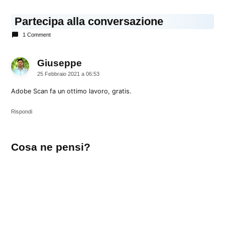
Partecipa alla conversazione
1 Comment
Giuseppe
dice:
25 Febbraio 2021 a 06:53
Adobe Scan fa un ottimo lavoro, gratis.
Rispondi
Lascia
Cosa ne pensi?
un
commento