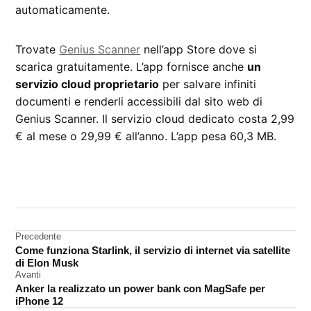
automaticamente.
Trovate
Genius Scanner
nell’app Store dove si
scarica gratuitamente. L’app fornisce anche
un
servizio cloud proprietario
per salvare infiniti
documenti e renderli accessibili dal sito web di
Genius Scanner. Il servizio cloud dedicato costa 2,99
€ al mese o 29,99 € all’anno. L’app pesa 60,3 MB.
CONTRASSEGNATO
DA UNA SCRITTA:
utility
Navigazione
Precedente
Come funziona Starlink, il servizio di internet via satellite
articoli
di Elon Musk
Avanti
Anker la realizzato un power bank con MagSafe per
iPhone 12