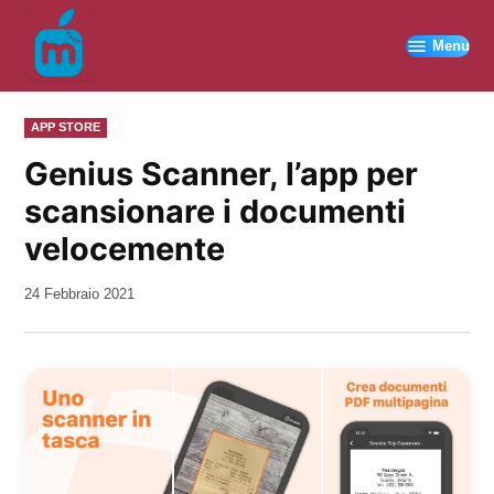
Vai
al
Menu
contenuto
PUBBLICATO
APP STORE
IN
Genius Scanner, l’app per
scansionare i documenti
velocemente
da
24 Febbraio 2021
Kiro