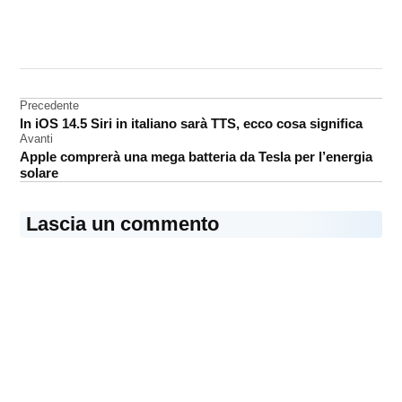
CONTRASSEGNATO
DA UNA SCRITTA:
analisi
Navigazione
Precedente
In iOS 14.5 Siri in italiano sarà TTS, ecco cosa significa
articoli
Avanti
Apple comprerà una mega batteria da Tesla per l’energia
solare
Lascia un commento