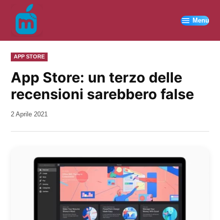
Vai
al
Menu
contenuto
PUBBLICATO
APP STORE
IN
App Store: un terzo delle
recensioni sarebbero false
da
2 Aprile 2021
Kiro