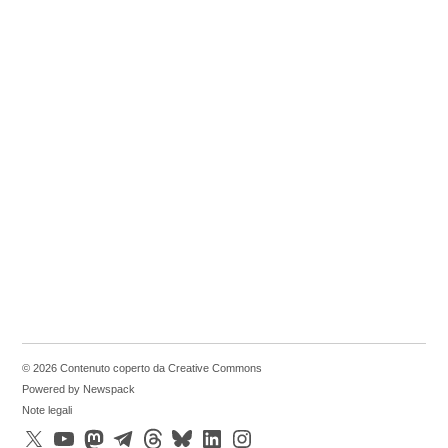
© 2026 Contenuto coperto da Creative Commons
Powered by Newspack
Note legali
X
YouTube
Mastodon
Telegram
Threads
Bluesky
LinkedIn
Instagram