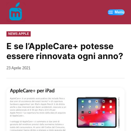
Vai
al
Menu
contenuto
PUBBLICATO
NEWS APPLE
IN
E se l’AppleCare+ potesse
essere rinnovata ogni anno?
da
23 Aprile 2021
Kiro