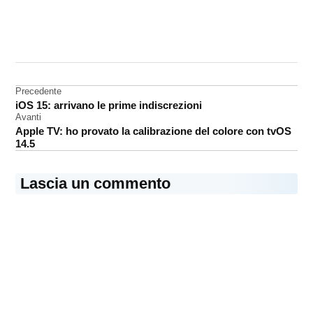
CONTRASSEGNATO
DA UNA SCRITTA:
Applecare+
Navigazione
Precedente
iOS 15: arrivano le prime indiscrezioni
articoli
Avanti
Apple TV: ho provato la calibrazione del colore con tvOS
14.5
Lascia un commento