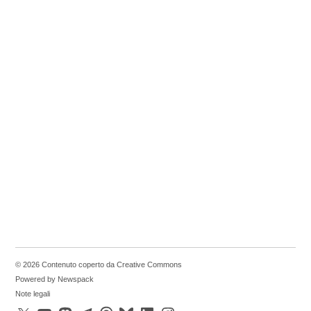
© 2026 Contenuto coperto da Creative Commons
Powered by Newspack
Note legali
X
YouTube
Mastodon
Telegram
Threads
Bluesky
LinkedIn
Instagram