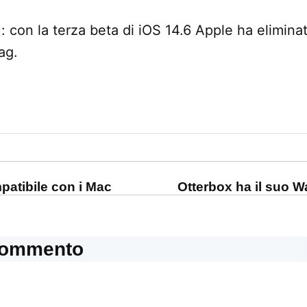
1
: con la terza beta di iOS 14.6 Apple ha elimina
ag.
one
patibile con i Mac
Otterbox ha il suo W
commento