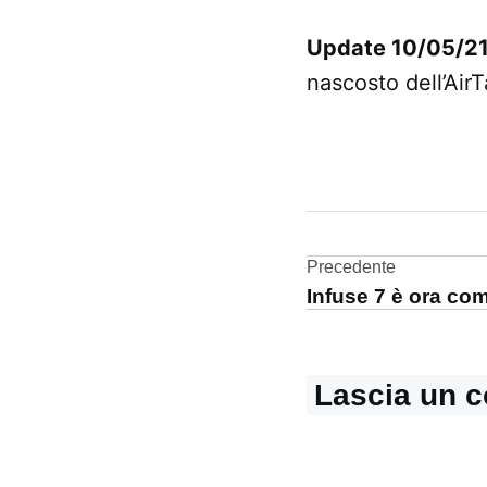
Update 10/05/2
nascosto dell’AirT
CONTRASSEGNATO
DA UNA SCRITTA:
AirTag
Navigazi
Precedente
Infuse 7 è ora com
articoli
Lascia un 