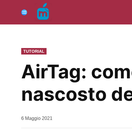
Vai
al
Menu
contenuto
PUBBLICATO
TUTORIAL
IN
AirTag: come
nascosto dei
da
6 Maggio 2021
Kiro