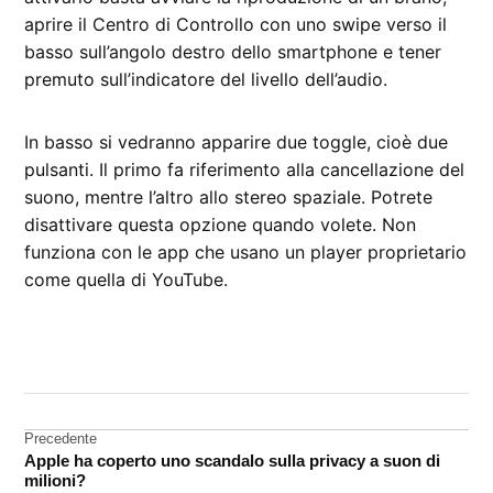
aprire il Centro di Controllo con uno swipe verso il
basso sull’angolo destro dello smartphone e tener
premuto sull’indicatore del livello dell’audio.
In basso si vedranno apparire due toggle, cioè due
pulsanti. Il primo fa riferimento alla cancellazione del
suono, mentre l’altro allo stereo spaziale. Potrete
disattivare questa opzione quando volete. Non
funziona con le app che usano un player proprietario
come quella di YouTube.
CONTRASSEGNATO
DA UNA SCRITTA:
iOS
15
Navigazione
Precedente
stereo
Apple ha coperto uno scandalo sulla privacy a suon di
articoli
spaziale
milioni?