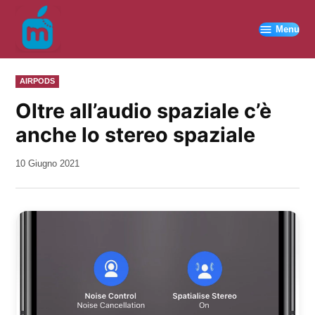
Vai
al
Menu
contenuto
PUBBLICATO
AIRPODS
IN
Oltre all’audio spaziale c’è
anche lo stereo spaziale
da
10 Giugno 2021
Kiro