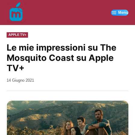
Vai
al
Menu
contenuto
PUBBLICATO
APPLE TV+
IN
Le mie impressioni su The
Mosquito Coast su Apple
TV+
da
14 Giugno 2021
Kiro