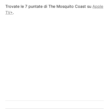
Trovate le 7 puntate di The Mosquito Coast su
Apple
TV+
.
CONTRASSEGNATO
DA UNA SCRITTA:
recensione