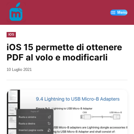
Vai
al
Menu
contenuto
PUBBLICATO
IOS
IN
iOS 15 permette di ottenere
PDF al volo e modificarli
da
10 Luglio 2021
Kiro