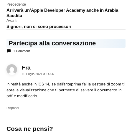
15
Navigazione
Precedente
iPadOS
Arriverà un’Apple Developer Academy anche in Arabia
articoli
15
Saudita
Avanti
Signori, non ci sono processori
Partecipa alla conversazione
1 Comment
Fra
dice:
10 Luglio 2021 a 14:56
In realtà anche in iOS 14, se dall’anteprima fai la gesture di zoom ti
apre la visualizzazione che ti permette di salvare il documento in
pdf e modificarlo.
Rispondi
Lascia
Cosa ne pensi?
un