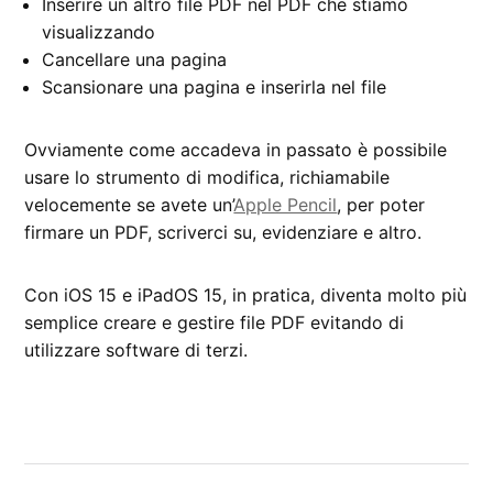
Inserire un altro file PDF nel PDF che stiamo
visualizzando
Cancellare una pagina
Scansionare una pagina e inserirla nel file
Ovviamente come accadeva in passato è possibile
usare lo strumento di modifica, richiamabile
velocemente se avete un’
Apple Pencil
, per poter
firmare un PDF, scriverci su, evidenziare e altro.
Con iOS 15 e iPadOS 15, in pratica, diventa molto più
semplice creare e gestire file PDF evitando di
utilizzare software di terzi.
CONTRASSEGNATO
DA UNA SCRITTA:
iOS