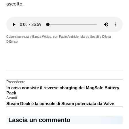
ascolto.
Cybersicurezza e Banca Widiba, con Paolo Andriolo, Marco Sestilli e Diletta
D’Errico
CONTRASSEGNATO
DA UNA SCRITTA:
Banca
Widiba
Navigazione
Precedente
In cosa consiste il reverse charging del MagSafe Battery
articoli
Pack
Avanti
Steam Deck è la console di Steam potenziata da Valve
Lascia un commento