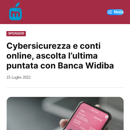
Vai
al
Menu
contenuto
PUBBLICATO
SPONSOR
IN
Cybersicurezza e conti
online, ascolta l’ultima
puntata con Banca Widiba
da
15 Luglio 2021
Kiro