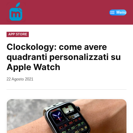
Vai
al
Menu
contenuto
PUBBLICATO
APP STORE
IN
Clockology: come avere
quadranti personalizzati su
Apple Watch
da
22 Agosto 2021
Kiro