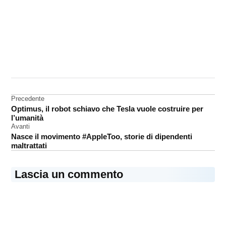
CONTRASSEGNATO
DA UNA SCRITTA:
watchface
Navigazione
Precedente
Optimus, il robot schiavo che Tesla vuole costruire per
articoli
l’umanità
Avanti
Nasce il movimento #AppleToo, storie di dipendenti
maltrattati
Lascia un commento