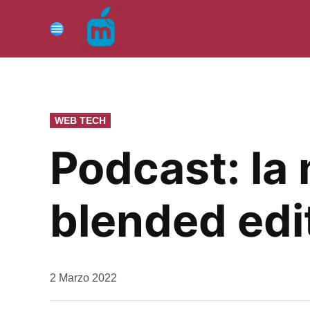
Vai
al
Menu
contenuto
PUBBLICATO
WEB TECH
IN
Podcast: la
blended edi
da
2 Marzo 2022
Kiro