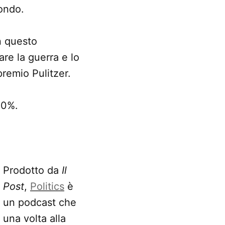
mondo.
In questo
re la guerra e lo
remio Pulitzer.
00%.
Prodotto da
Il
Post
,
Politics
è
un podcast che
una volta alla