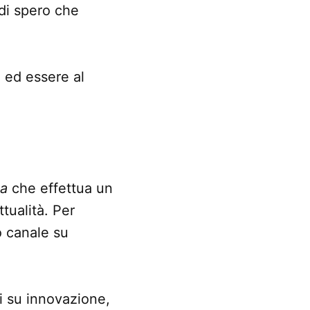
di spero che
à ed essere al
ia
che effettua un
ttualità. Per
o canale su
i su innovazione,