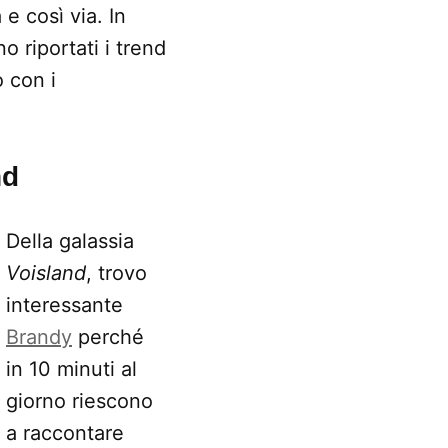
e così via. In
o riportati i trend
o con i
nd
Della galassia
Voisland
, trovo
interessante
Brandy
perché
in 10 minuti al
giorno riescono
a raccontare