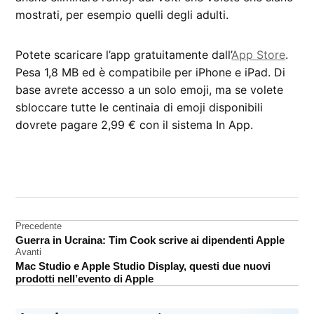
mostrati, per esempio quelli degli adulti.
Potete scaricare l’app gratuitamente dall’
App Store
.
Pesa 1,8 MB ed è compatibile per iPhone e iPad. Di
base avrete accesso a un solo emoji, ma se volete
sbloccare tutte le centinaia di emoji disponibili
dovrete pagare 2,99 € con il sistema In App.
CONTRASSEGNATO
DA UNA SCRITTA:
Emoji
Navigazione
Precedente
Machine
Guerra in Ucraina: Tim Cook scrive ai dipendenti Apple
Learning
articoli
Avanti
Mac Studio e Apple Studio Display, questi due nuovi
prodotti nell’evento di Apple