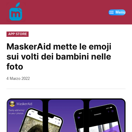
Vai
al
Menu
contenuto
PUBBLICATO
APP STORE
IN
MaskerAid mette le emoji
sui volti dei bambini nelle
foto
da
4 Marzo 2022
Kiro