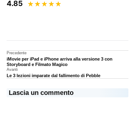
4.85
CONTRASSEGNATO
DA UNA SCRITTA:
videogame
Navigazione
Precedente
iMovie per iPad e iPhone arriva alla versione 3 con
articoli
Storyboard e Filmato Magico
Avanti
Le 3 lezioni imparate dal fallimento di Pebble
Lascia un commento