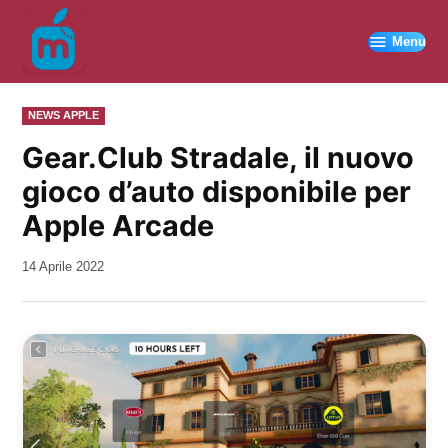
Vai
al
Menu
contenuto
PUBBLICATO
NEWS APPLE
IN
Gear.Club Stradale, il nuovo
gioco d’auto disponibile per
Apple Arcade
da
14 Aprile 2022
Kiro