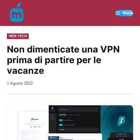
Vai
al
Menu
contenuto
PUBBLICATO
WEB TECH
IN
Non dimenticate una VPN
prima di partire per le
vacanze
da
1 Agosto 2022
Kiro