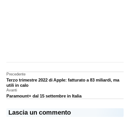
CONTRASSEGNATO
DA UNA SCRITTA:
privacy
Navigazione
Precedente
VPN
Terzo trimestre 2022 di Apple: fatturato a 83 miliardi, ma
articoli
utili in calo
Avanti
Paramount+ dal 15 settembre in Italia
Lascia un commento