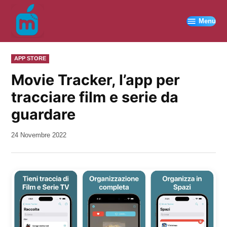
Vai
al
Menu
contenuto
PUBBLICATO
APP STORE
IN
Movie Tracker, l’app per
tracciare film e serie da
guardare
da
24 Novembre 2022
Kiro