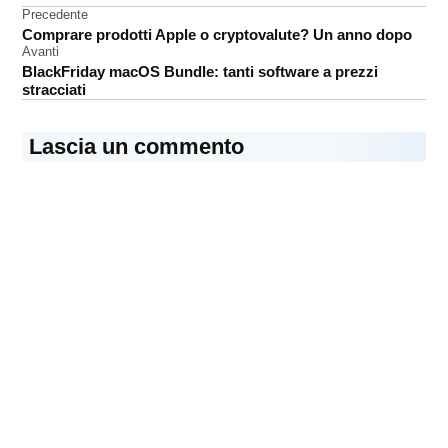
Navigazione
Precedente
serie
Comprare prodotti Apple o cryptovalute? Un anno dopo
tv
articoli
Avanti
BlackFriday macOS Bundle: tanti software a prezzi
stracciati
Lascia un commento