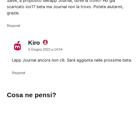
Salve, a proposito dell’app Journal, dove la trovo? Ho già
scaricato ios17 beta ma Journal non la trovo. Potete aiutarmi,
grazie.
Rispondi
Kiro
dice:
6 Giugno 2023 a 14:54
L’app Journal ancora non c’è. Sarà aggiunta nelle prossime beta.
Rispondi
Lascia
Cosa ne pensi?
un
commento