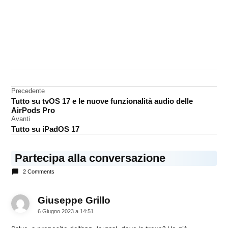
CONTRASSEGNATO
DA UNA SCRITTA:
iOS
17
Navigazione
Precedente
Tutto su tvOS 17 e le nuove funzionalità audio delle
articoli
AirPods Pro
Avanti
Tutto su iPadOS 17
Partecipa alla conversazione
2 Comments
Giuseppe Grillo
dice:
6 Giugno 2023 a 14:51