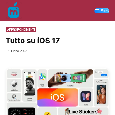
Vai
al
Menu
contenuto
PUBBLICATO
APPROFONDIMENTI
IN
Tutto su iOS 17
da
5 Giugno 2023
Kiro