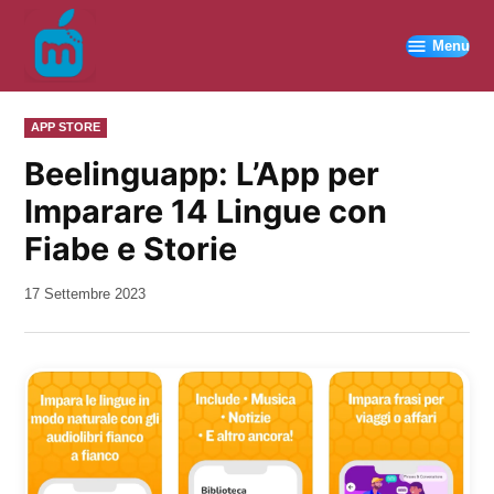
Vai
al
Menu
contenuto
PUBBLICATO
APP STORE
IN
Beelinguapp: L’App per
Imparare 14 Lingue con
Fiabe e Storie
da
17 Settembre 2023
Kiro