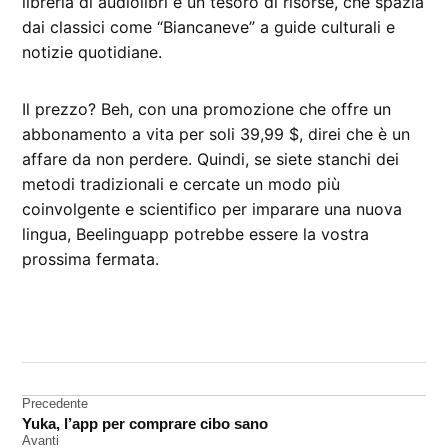
libreria di audiolibri è un tesoro di risorse, che spazia
dai classici come “Biancaneve” a guide culturali e
notizie quotidiane.
Il prezzo? Beh, con una promozione che offre un
abbonamento a vita per soli 39,99 $, direi che è un
affare da non perdere. Quindi, se siete stanchi dei
metodi tradizionali e cercate un modo più
coinvolgente e scientifico per imparare una nuova
lingua, Beelinguapp potrebbe essere la vostra
prossima fermata.
CONTRASSEGNATO
DA UNA SCRITTA:
App
Store
Navigazione
Precedente
Yuka, l’app per comprare cibo sano
lingue
articoli
Avanti