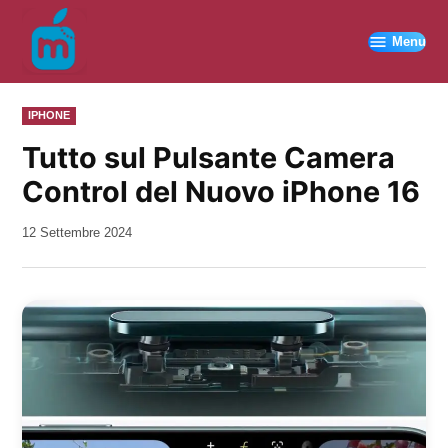
Vai
al
Menu
contenuto
PUBBLICATO
IPHONE
IN
Tutto sul Pulsante Camera
Control del Nuovo iPhone 16
da
12 Settembre 2024
Kiro