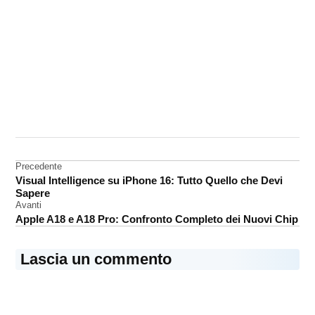
CONTRASSEGNATO
DA UNA SCRITTA:
iPhone
Navigazione
Precedente
iPhone
Visual Intelligence su iPhone 16: Tutto Quello che Devi
16
articoli
Sapere
Avanti
Apple A18 e A18 Pro: Confronto Completo dei Nuovi Chip
Lascia un commento