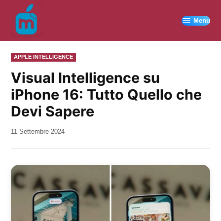
Vai
al
Menu
contenuto
PUBBLICATO
APPLE INTELLIGENCE
IN
Visual Intelligence su
iPhone 16: Tutto Quello che
Devi Sapere
da
11 Settembre 2024
Kiro