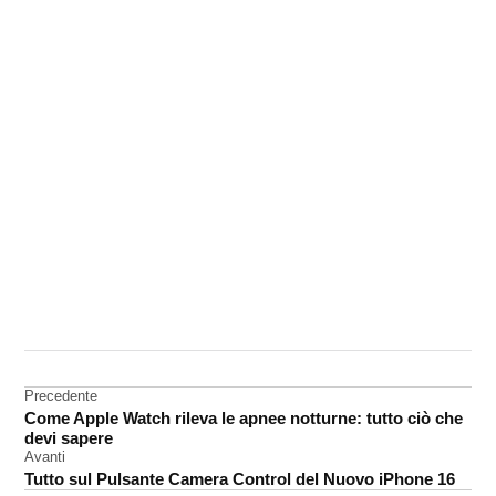
CONTRASSEGNATO
DA UNA SCRITTA:
Apple
Intelligence
Navigazione
Precedente
Come Apple Watch rileva le apnee notturne: tutto ciò che
articoli
devi sapere
Avanti
Tutto sul Pulsante Camera Control del Nuovo iPhone 16