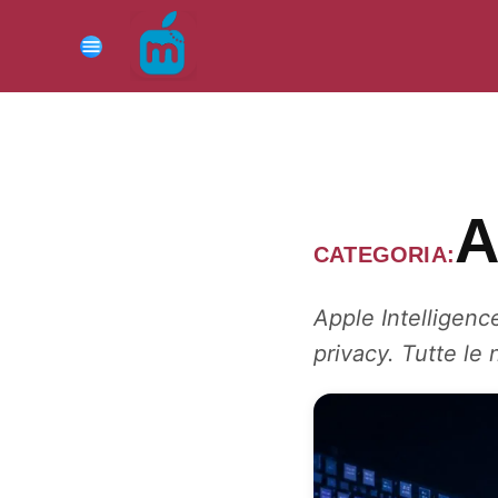
Vai
al
Menu
contenuto
A
CATEGORIA:
Apple Intelligenc
privacy. Tutte le 