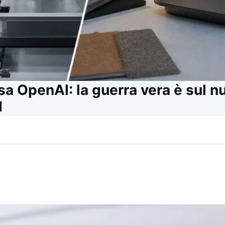
a OpenAI: la guerra vera è sul n
I