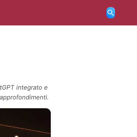
Ricerca
aperta
atGPT integrato e
e approfondimenti.