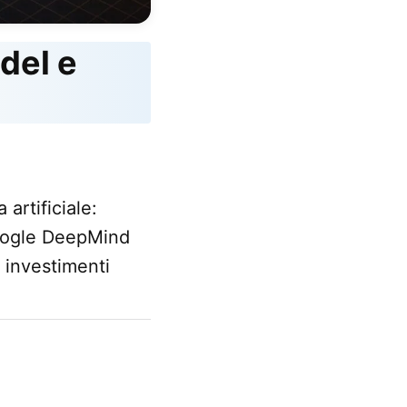
del e
artificiale:
Google DeepMind
 investimenti