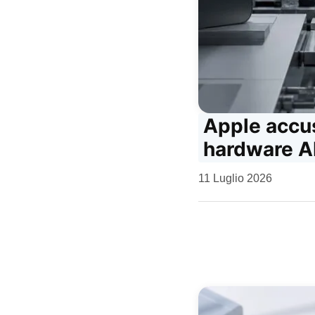
Apple accus
hardware A
da
11 Luglio 2026
Kiro