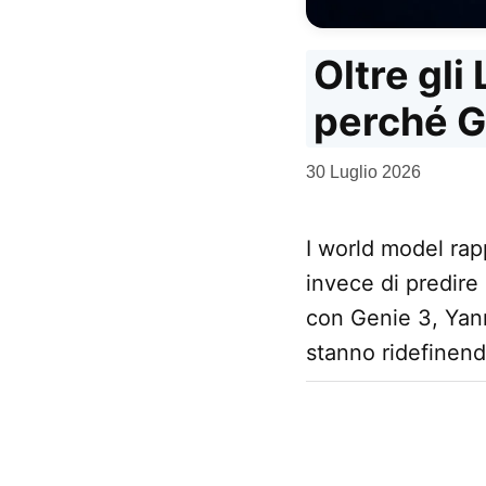
Oltre gli
perché G
da
30 Luglio 2026
Kiro
I world model rap
invece di predire
con Genie 3, Yann
stanno ridefinendo 