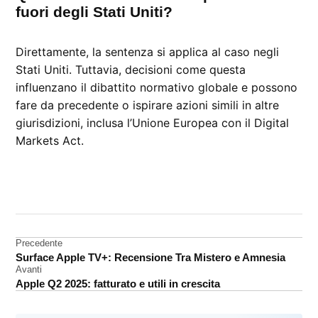
fuori degli Stati Uniti?
Direttamente, la sentenza si applica al caso negli
Stati Uniti. Tuttavia, decisioni come questa
influenzano il dibattito normativo globale e possono
fare da precedente o ispirare azioni simili in altre
giurisdizioni, inclusa l’Unione Europea con il Digital
Markets Act.
CONTRASSEGNATO
DA UNA SCRITTA:
News
Apple
Navigazione
Precedente
Surface Apple TV+: Recensione Tra Mistero e Amnesia
articoli
Avanti
Apple Q2 2025: fatturato e utili in crescita