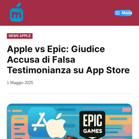
Vai
al
Menu
contenuto
PUBBLICATO
NEWS APPLE
IN
Apple vs Epic: Giudice
Accusa di Falsa
Testimonianza su App Store
da
1 Maggio 2025
Kiro