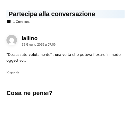
Partecipa alla conversazione
1 Comment
lallino
dice:
23 Giugno 2025 a 07:06
“Declassato volutamente”.. una volta che poteva flexare in modo
oggettivo..
Rispondi
Lascia
Cosa ne pensi?
un
commento