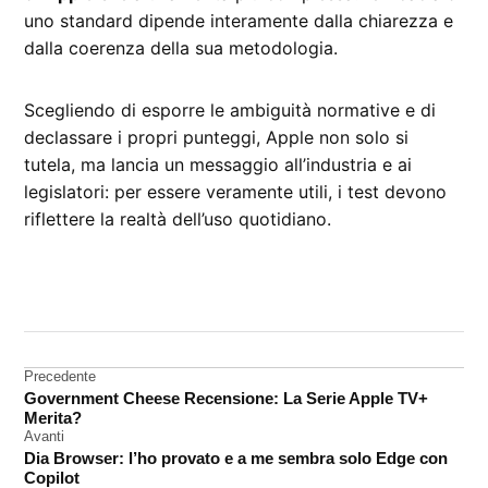
uno standard dipende interamente dalla chiarezza e
dalla coerenza della sua metodologia.
Scegliendo di esporre le ambiguità normative e di
declassare i propri punteggi, Apple non solo si
tutela, ma lancia un messaggio all’industria e ai
legislatori: per essere veramente utili, i test devono
riflettere la realtà dell’uso quotidiano.
CONTRASSEGNATO
DA UNA SCRITTA:
Apple
Navigazione
Precedente
UE
Government Cheese Recensione: La Serie Apple TV+
articoli
Merita?
Avanti
Dia Browser: l’ho provato e a me sembra solo Edge con
Copilot