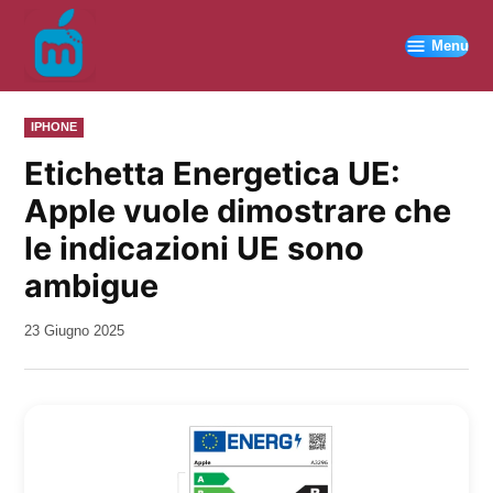
Vai
al
Menu
contenuto
PUBBLICATO
IPHONE
IN
Etichetta Energetica UE:
Apple vuole dimostrare che
le indicazioni UE sono
ambigue
da
23 Giugno 2025
Kiro