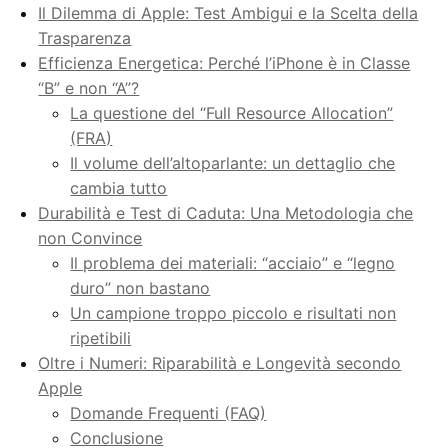
Il Dilemma di Apple: Test Ambigui e la Scelta della
Trasparenza
Efficienza Energetica: Perché l’iPhone è in Classe
“B” e non “A”?
La questione del “Full Resource Allocation”
(FRA)
Il volume dell’altoparlante: un dettaglio che
cambia tutto
Durabilità e Test di Caduta: Una Metodologia che
non Convince
Il problema dei materiali: “acciaio” e “legno
duro” non bastano
Un campione troppo piccolo e risultati non
ripetibili
Oltre i Numeri: Riparabilità e Longevità secondo
Apple
Domande Frequenti (FAQ)
Conclusione