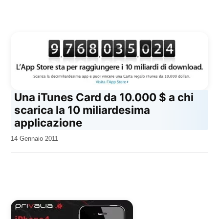
Una iTunes Card da 10.000 $ a chi
scarica la 10 miliardesima
applicazione
da
14 Gennaio 2011
Kiro