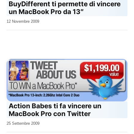
BuyDifferent ti permette di vincere
un MacBook Pro da 13″
da
12 Novembre 2009
Kiro
Action Babes ti fa vincere un
MacBook Pro con Twitter
da
25 Settembre 2009
Kiro