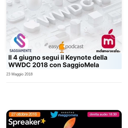
Il 4 giugno segui il Keynote della
WWDC 2018 con SaggioMela
da
23 Maggio 2018
Kiro