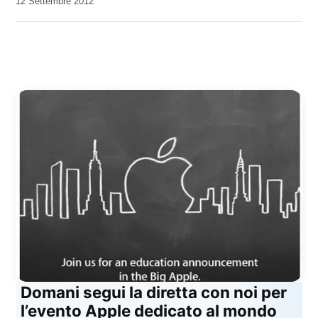
da
12 Settembre 2012
Kiro
Domani segui la diretta con noi per
l’evento Apple dedicato al mondo