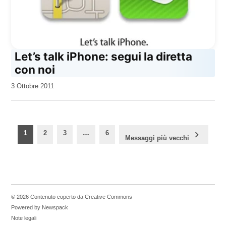
Let’s talk iPhone: segui la diretta
con noi
da
3 Ottobre 2011
Kiro
Paginazione
1
2
3
…
6
Messaggi più vecchi
degli
articoli
© 2026 Contenuto coperto da Creative Commons
Powered by Newspack
Note legali