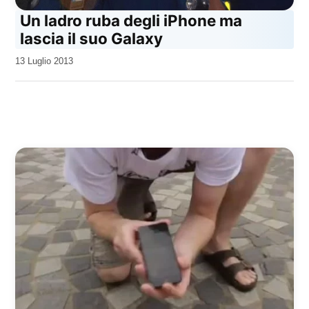
Un ladro ruba degli iPhone ma
lascia il suo Galaxy
da
13 Luglio 2013
Kiro