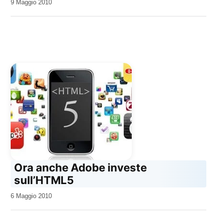
da
9 Maggio 2010
Kiro
Ora anche Adobe investe
sull’HTML5
da
6 Maggio 2010
Kiro