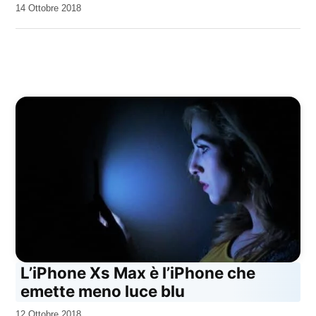
da
14 Ottobre 2018
Kiro
L’iPhone Xs Max è l’iPhone che
emette meno luce blu
da
12 Ottobre 2018