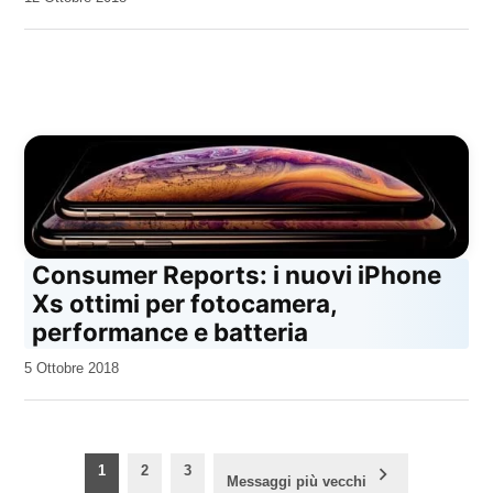
Kiro
Consumer Reports: i nuovi iPhone
Xs ottimi per fotocamera,
performance e batteria
da
5 Ottobre 2018
Kiro
Paginazione
1
2
3
Messaggi più vecchi