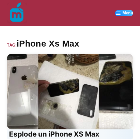
Vai
al
Menu
contenuto
iPhone Xs Max
TAG:
Esplode un iPhone XS Max