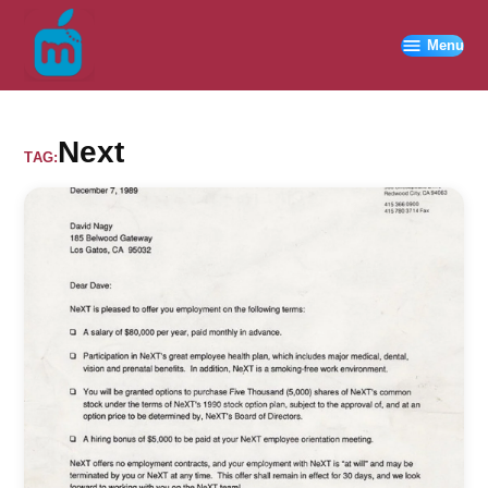
Vai
al
Menu
contenuto
Next
TAG: