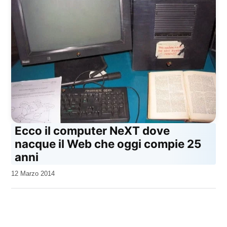
Ecco il computer NeXT dove
nacque il Web che oggi compie 25
anni
da
12 Marzo 2014
Kiro