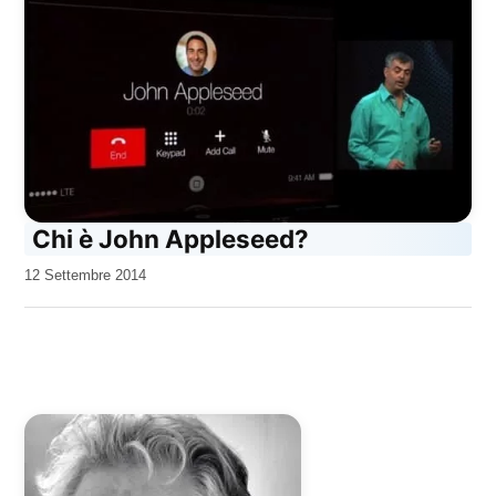
Chi è John Appleseed?
da
12 Settembre 2014
Kiro