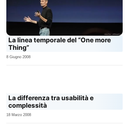
La linea temporale del “One more
Thing”
da
8 Giugno 2008
Kiro
La differenza tra usabilità e
complessità
da
18 Marzo 2008
Kiro