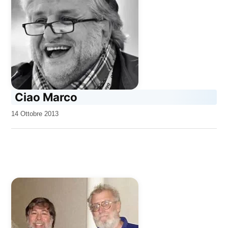
Ciao Marco
da
14 Ottobre 2013
Kiro