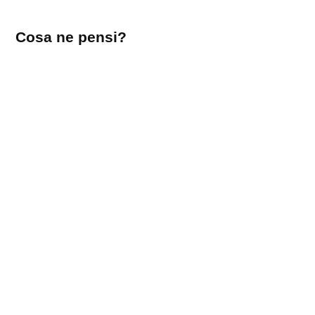
Lascia
Cosa ne pensi?
un
commento