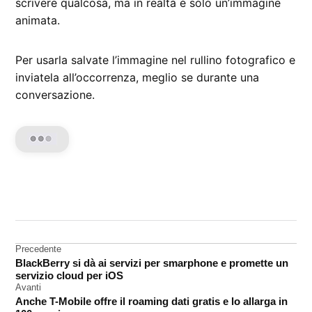
scrivere qualcosa, ma in realtà è solo un’immagine
animata.
Per usarla salvate l’immagine nel rullino fotografico e
inviatela all’occorrenza, meglio se durante una
conversazione.
CONTRASSEGNATO
DA UNA SCRITTA:
iMessage
Navigazione
Precedente
BlackBerry si dà ai servizi per smarphone e promette un
articoli
servizio cloud per iOS
Avanti
Anche T-Mobile offre il roaming dati gratis e lo allarga in