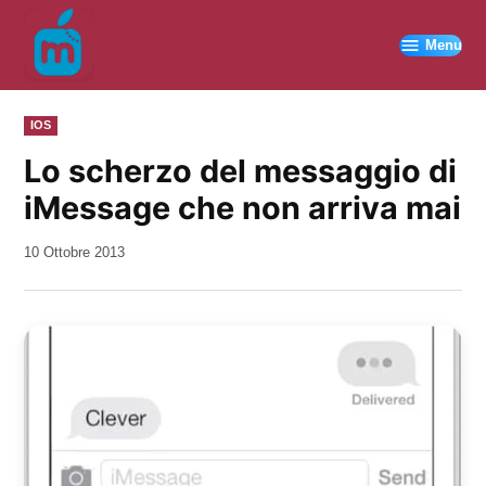
Vai
al
Menu
contenuto
PUBBLICATO
IOS
IN
Lo scherzo del messaggio di
iMessage che non arriva mai
da
10 Ottobre 2013
Kiro