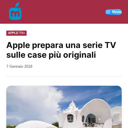
Vai
al
Menu
contenuto
PUBBLICATO
APPLE TV+
IN
Apple prepara una serie TV
sulle case più originali
da
7 Gennaio 2018
Kiro