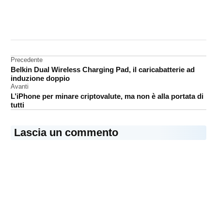
CONTRASSEGNATO
DA UNA SCRITTA:
Apple
Music
Navigazione
Precedente
Belkin Dual Wireless Charging Pad, il caricabatterie ad
articoli
induzione doppio
Avanti
L’iPhone per minare criptovalute, ma non è alla portata di
tutti
Lascia un commento